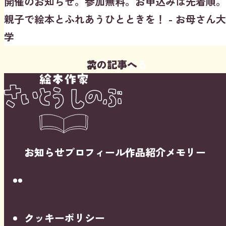
開催のお知らせ。参加無料。お申込みは先着順。
親子で絵本とふれあうひとときを！ - お母さん大
学
前の記事へ
一覧へもどる
次の記事へ
お知らせ
プロフィール
作品紹介
メモリー
Instagram
Youtube
クッキーポリシー