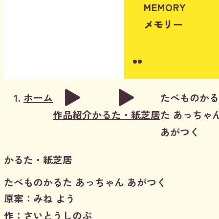
MEMORY
メモリー
Instagram
Youtube
ホーム
たべものかる
作品紹介
かるた・紙芝居
た あっちゃ
あがつく
かるた・紙芝居
たべものかるた あっちゃん あがつく
原案：みね よう
作：さいとうしのぶ